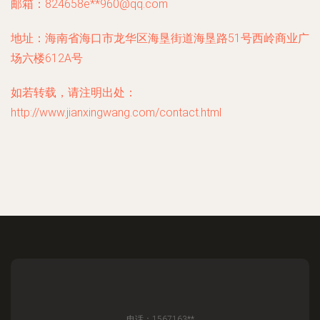
邮箱：824658e**
960@qq.com
地址：海南省海口市龙华区海垦街道海垦路51号西岭商业广
场六楼612A号
如若转载，请注明出处：
http://www.jianxingwang.com/contact.html
电话：1567163**