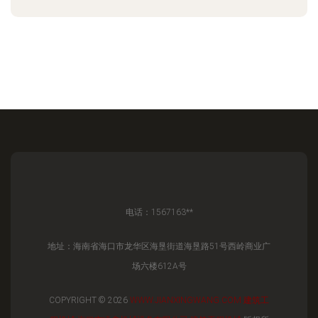
电话：1567163**
地址：海南省海口市龙华区海垦街道海垦路51号西岭商业广
场六楼612A号
COPYRIGHT © 2026
WWW.JIANXINGWANG.COM
建筑工