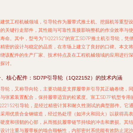
在建筑工程机械领域，引导轮作为履带式推土机、挖掘机等重型
备的关键行走部件，其性能与可靠性直接影响整机的作业效率与
寿命。其中，型号为“1Q22152”的宣工SD7P推土机引导轮，凭
其精密的设计与稳定的品质，在市场上建立了良好的口碑。本文
围绕该配件的生产厂家、技术特点及在工程机械领域的应用进行
入探讨。
一、核心配件：SD7P引导轮（1Q22152）的技术内涵
引导轮，又称导向轮，主要功能是支撑履带并引导其正确卷绕，
时与张紧装置配合，保持履带适宜的松紧度。宣工SD7P机型专用
Q22152引导轮，是经过精密计算和耐久性测试的典型部件。它
常采用优质合金钢锻造，经过热处理（如淬火和回火）以获得高
面硬度和强韧的心部，从而抵抗履带链节持续的冲击和磨损。其
构设计注重与履带板的啮合顺畅性，内部密封系统能有效防止泥