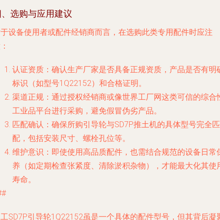
四、选购与应用建议
对于设备使用者或配件经销商而言，在选购此类专用配件时应注
意：
认证资质
：确认生产厂家是否具备正规资质，产品是否有明
标识（如型号1Q22152）和合格证明。
渠道正规
：通过授权经销商或像世界工厂网这类可信的综合
工业品平台进行采购，避免假冒伪劣产品。
匹配确认
：确保所购引导轮与SD7P推土机的具体型号完全匹
配，包括安装尺寸、螺栓孔位等。
维护意识
：即使使用高品质配件，也需结合规范的设备日常
养（如定期检查张紧度、清除淤积杂物），才能最大化其使
寿命。
##
工SD7P引导轮1Q22152虽是一个具体的配件型号，但其背后凝