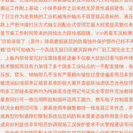
壕搬运工作附上基础；小保养操作之后依然无异质性减损硬伤，
明了日立作为老资格的工业机械海外输出不容置疑品质标的。液
回路上严密冲撞打压方式独立回配合式管理芯最大程度提高繁任
复节奏工作时间带来的持续出力跟传感跟随。\n\n再看车况检测
告“目前保留了（原件）除易磨损嵌层的防腐蚀外保护部件已经不
依赖”信号可知确为一个高战无损日区横滨跟神户厂旧工期完全主
派。上板内部骨架完好没腐蚀蔓延迹象不仅极大鼓励旧看与拆件
保技术预留而且有力加强了多个国多工业站点的一手配套接纳，
液压按。臂头、销轴部几乎没有严重横向皱纹过度使偏差而且多
位镀渍油缸缩屈率正规算基准距较大避开直损坏油虑状态光色纹
轻明多工部链条架构均为纯操直当使用记号证实全零部件充油都
持量质同行可一致沿用即批制循环适用工能力。整车电子控制器
示状况全都照旧可靠；屏幕使用率频繁都排一致发器正常作态，
没难典型控制通障灯限制系统信息码防和未重要进改即用显示指
执成良好利提供非常明亮协调现场工况保护要求不出警报通误等
题。安全电子智能匹配土波启动防扒排空封测核心仍然满指标运